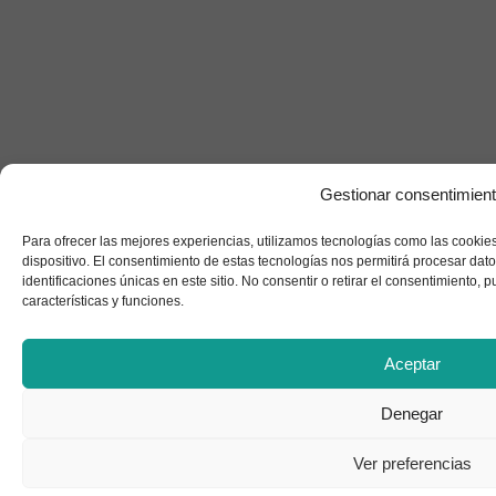
Gestionar consentimien
Para ofrecer las mejores experiencias, utilizamos tecnologías como las cookie
dispositivo. El consentimiento de estas tecnologías nos permitirá procesar d
identificaciones únicas en este sitio. No consentir o retirar el consentimiento,
Rebajas en tienda
características y funciones.
Aceptar
Denegar
Ahora tu Envío gratuito
Ver preferencias
para pedidos superiores a 25€