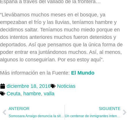
España a través del vallado de la frontera…
“Llevábamos muchos meses en el bosque, ya
empezaban el frío y las lluvias, teníamos hambre y
decidimos saltar. Teníamos mucho miedo porque en
dos intentos anteriores muchos fueron detenidos y
deportados. Así que pensamos que la única forma de
poder entrar era juntándonos muchos. Así, al menos,
algunos lo conseguirían. Por eso estoy aquí”.
Más información en la Fuente:
El Mundo
diciembre 18, 2016
Noticias
Ceuta
,
hambre
,
valla
ANTERIOR
SIGUIENTE
Somosara Arraigo denuncia la situación de invisibilidad de los subsaharianos
Un centenar de inmigrantes intenta saltar la valla de Melilla y entra una decena